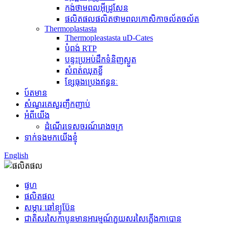
កង់ថាមពលអ៊ីដ្រូសែន
ផលិតផលផលិតថាមពលកោសិកាចល័តចល័ត
Thermoplastasta
Thermopleastasta uD-Cates
បំពង់ RTP
បន្ទះប្រអប់ដឹកទំនិញស្ងួត
សំពត់ឈុតខ្លី
ខ្សែធុងប្រេងឥន្ធនៈ
ប៍តមាន
សំណួរគេសួរញឹកញាប់
អំពីយើង
ដំណើរទេសចរណ៍រោងចក្រ
ទាក់ទងមកយើងខ្ញុំ
English
ផ្ទហ
ផលិតផល
សម្ភារៈឆៅខ្យូប៊ែន
ជាតិសរសៃកាបូនមានអារម្មណ៍ភួយសរសៃភ្លើងកាបោន