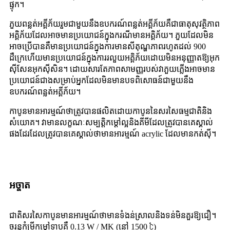
ផ្ទុក។
ភួយពន្លត់អគ្គីភ័យរួមជាមួយនឹងឧបករណ៍ពន្លត់អគ្គីភ័យគឺជាធាតុសុវត្ថិភាព
អគ្គិភ័យដែលអាចមានប្រយោជន៍ក្នុងករណីមានអគ្គិភ័យ។ ភួយដែលមិន
អាចប្រើបានគឺមានប្រយោជន៍ក្នុងការមានសីតុណ្ហភាពរហូតដល់ 900
ដឺក្រេហើយមានប្រយោជន៍ក្នុងការរលួយអគ្គិភ័យដោយមិនអនុញ្ញាតឱ្យអុក
ស៊ីសែនអុកស៊ីសិន។ ដោយសារតែភាពសាមញ្ញរបស់វាភួយភ្លើងអាចមាន
ប្រយោជន៍ជាងសម្រាប់អ្នកដែលមិនមានបទពិសោធន៍ជាមួយនឹង
ឧបករណ៍ពន្លត់អគ្គីភ័យ។
កាបូនមានអារម្មណ៍ថាត្រូវបានផលិតដោយកាបូននៃសរសៃធម្មជាតិនិង
សំយោគ។ វាមានលក្ខណៈសម្បត្តិកម្ដៅល្អនិងគីមីដែលត្រូវបានគេស្គាល់
ផងដែរដែលត្រូវបានគេស្គាល់ថាមានអារម្មណ៍ acrylic ដែលមានកត់សុី។
អច្ចាត
ជាតិសរសៃកាបូនមានអារម្មណ៍ថាមានទំងន់ស្រាលនិងទន់មិនគួរឱ្យជឿ។
ចរន្តកំម្រីកម្ដៅទាបគឺ 0.13 W / MK (នៅ 1500 ℃)