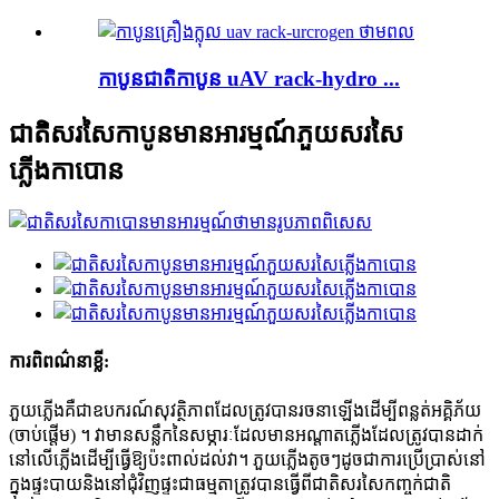
កាបូនជាតិកាបូន uAV rack-hydro ...
ជាតិសរសៃកាបូនមានអារម្មណ៍ភួយសរសៃ
ភ្លើងកាបោន
ការពិពណ៌នាខ្លី:
ភួយភ្លើងគឺជាឧបករណ៍សុវត្ថិភាពដែលត្រូវបានរចនាឡើងដើម្បីពន្លត់អគ្គិភ័យ
(ចាប់ផ្តើម) ។ វាមានសន្លឹកនៃសម្ភារៈដែលមានអណ្តាតភ្លើងដែលត្រូវបានដាក់
នៅលើភ្លើងដើម្បីធ្វើឱ្យប៉ះពាល់ដល់វា។ ភួយភ្លើងតូចៗដូចជាការប្រើប្រាស់នៅ
ក្នុងផ្ទះបាយនិងនៅជុំវិញផ្ទះជាធម្មតាត្រូវបានធ្វើពីជាតិសរសៃកញ្ចក់ជាតិ