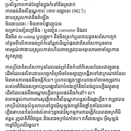
ប្រសិទ្ធភាពកាន់តែខ្លាំងក្នុងកំដៅនិងត្រជាក់
ភាពធន់នឹងសីតុណ្ហភាព 1800 អង្សាសេ (982 ℃)
ងាយស្រួលកាត់និងតំឡើង
មិនងាយឆេះ / មិនអាចបំផ្លាញបាន
សម្រាប់ឧស្ម័នក្តៅនិង / ឬឧស្ម័ន corrosive និងរាវ
នឹងមិន de-soting ឬបង្រួម។ នឹងមិនស្រក់ឬរលាយដូចសរសៃកញ្ចក់
បន្ថែមពីលើភាពធន់ទ្រាំកំដៅខ្ពស់ដ៏ល្អបំផុតជាតិសរសៃកាបូនមាន
អារម្មណ៍ថាងាយស្រួលកាត់ហើយអាចត្រូវបានអនុលោមតាមខ្សែកោង
ស្មុគស្មាញ
ការប្រើជាតិសរសៃកាបូនដែលធន់ទ្រាំនឹងកំដៅពិសេសដែលជាវត្ថុធាតុ
ដើមដែលផលិតដោយបច្ចេកវិទ្យាមិនមែនត្បាញបង្កើតទៅជាក្រណាត់ដែល
មិនមានភាពធន់នឹងអគ្គិភ័យ។ ប្រភេទផ្សេងៗគ្នាយោងទៅតាមតម្រូវការ
របស់អតិថិជនសម្រាប់ភួយផ្សារដែកបំពង់ក្តៅនិងបំពង់ភួយភ្លើងវត្ថុធាតុ
ដើមដែលធន់នឹងអណ្តាតភ្លើងកន្ទួលធន់នឹងកំដៅ។ ល។
វាអាចផ្តល់ការការពារសុវត្ថិភាពពីសីតុណ្ហភាពខ្ពស់និងផ្កាភ្លើង។ វាត្រូវបាន
គេប្រើយ៉ាងទូលំទូលាយនៅក្នុងអ៊ីសូឡង់កម្ដៅនិងថ្នាំកូតដែលមាន
ភ្លើងឆាបឆេះនៃបំពង់សំខាន់ៗដូចជាវិស្វកម្មការពារអគ្គីភ័យរោងចក្រគីមី
ឥន្ធនៈរុក្ខជាតិគីមីឥន្ធនៈនិងរោងចក្រដែកថែប។ វាគឺជាសម្ភារៈអ៊ីសូឡង់
កម្ដៅដ៏ប្រសើរមួយ។