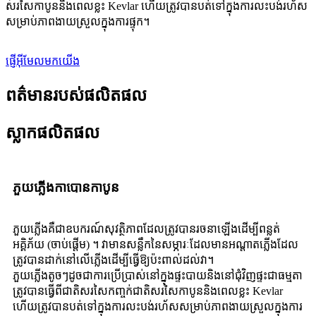
សរសៃកាបូននិងពេលខ្លះ Kevlar ហើយត្រូវបានបត់ទៅក្នុងការលះបង់រហ័ស
សម្រាប់ភាពងាយស្រួលក្នុងការផ្ទុក។
ផ្ញើអ៊ីមែលមកយើង
ពត៌មានរបស់ផលិតផល
ស្លាកផលិតផល
ភួយភ្លើងកាបោនកាបូន
ភួយភ្លើងគឺជាឧបករណ៍សុវត្ថិភាពដែលត្រូវបានរចនាឡើងដើម្បីពន្លត់
អគ្គិភ័យ (ចាប់ផ្តើម) ។ វាមានសន្លឹកនៃសម្ភារៈដែលមានអណ្តាតភ្លើងដែល
ត្រូវបានដាក់នៅលើភ្លើងដើម្បីធ្វើឱ្យប៉ះពាល់ដល់វា។
ភួយភ្លើងតូចៗដូចជាការប្រើប្រាស់នៅក្នុងផ្ទះបាយនិងនៅជុំវិញផ្ទះជាធម្មតា
ត្រូវបានធ្វើពីជាតិសរសៃកញ្ចក់ជាតិសរសៃកាបូននិងពេលខ្លះ Kevlar
ហើយត្រូវបានបត់ទៅក្នុងការលះបង់រហ័សសម្រាប់ភាពងាយស្រួលក្នុងការ