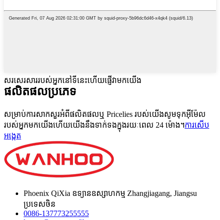
សរសេរសាររបស់អ្នកនៅទីនេះហើយផ្ញើវាមកយើង
ផលិតផល
ប្រភេទ
សម្រាប់ការសាកសួរអំពីផលិតផលឬ Pricelies របស់យើងសូមទុកអ៊ីម៉ែល
របស់អ្នកមកយើងហើយយើងនឹងទាក់ទងក្នុងរយៈពេល 24 ម៉ោង។
ការសើប
អង្កេត
Phoenix QiXia ឧទ្យានឧស្សាហកម្ម Zhangjiagang, Jiangsu
ប្រទេសចិន
0086-137773255555