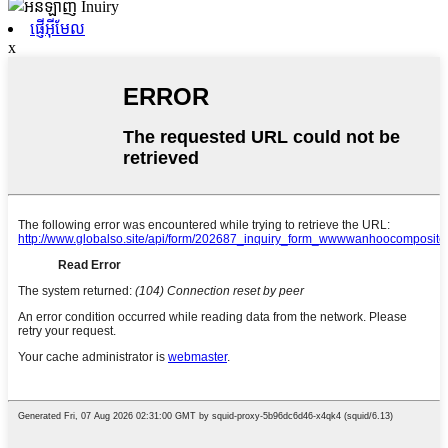
ផ្ញើអ៊ីមែល
x