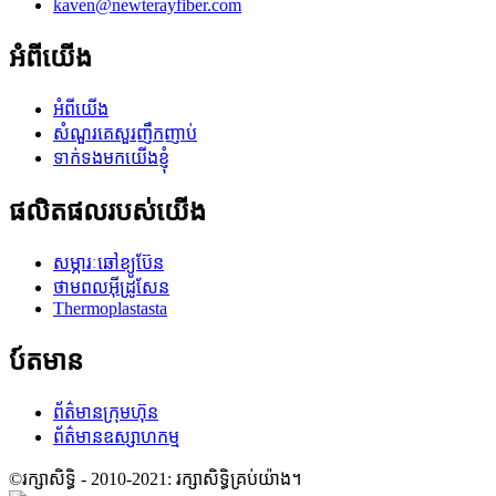
kaven@newterayfiber.com
អំពីយើង
អំពីយើង
សំណួរគេសួរញឹកញាប់
ទាក់ទងមកយើងខ្ញុំ
ផលិតផលរបស់យើង
សម្ភារៈឆៅខ្យូប៊ែន
ថាមពលអ៊ីដ្រូសែន
Thermoplastasta
ប៍តមាន
ព័ត៌មានក្រុមហ៊ុន
ព័ត៌មានឧស្សាហកម្ម
©រក្សាសិទ្ធិ - 2010-2021: រក្សាសិទ្ធិគ្រប់យ៉ាង។