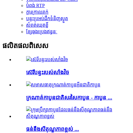
បំពង់ RTP
ក្តារក្រាលរាក់
បន្ទះប្រអប់ដឹកទំនិញស្ងួត
សំពត់ឈុតខ្លី
ខ្សែធុងប្រេងឥន្ធនៈ
ផលិតផលពិសេស
ស៊េរីបន្ទះរបស់សាំងវិច
ក្រណាត់កាបូនជាតិសរសៃកាបូន - កាបូន ...
ធន់នឹងសីតុណ្ហភាពខ្ពស់ ...