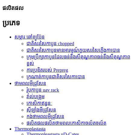
ផលិតផល
ប្រភេទ
សម្ភារៈឆៅខ្យូប៊ែន
ជាតិសរសៃកាបូន chopped
ជាតិសរសៃកាបូនមានអារម្មណ៍ភួយសរសៃភ្លើងកាបោន
ក្រុមប្រឹក្សាកាបូនដែលធន់នឹងសីតុណ្ហភាពធន់នឹងសីតុណ្ហភាព
ខ្ពស់
ការប្រឌិតរបស់ Prepreg
ក្រណាត់កាបូនជាតិសរសៃកាបោន
ថាមពលអ៊ីដ្រូសែន
រ៉ូបកាបូន uav rack
វ៉ាល់បង្រួម
កោសិកាឥន្ធនៈ
ស៊ីឡាំងអ៊ីដ្រូសែន
កង់ថាមពលអ៊ីដ្រូសែន
ផលិតផលផលិតថាមពលកោសិកាចល័តចល័ត
Thermoplastasta
Thermopleastasta uD-Cates