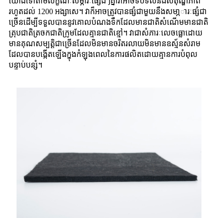
យោងទៅតាមលក្ខណៈសម្ភារៈផ្សេងៗគ្នាវាអាចទប់ទល់នឹងសីតុណ្ហភាព
រហូតដល់ 1200 អង្សាសេ។ វាក៏អាចត្រូវបានផ្សំជាមួយនឹងសមា្ភារៈផ្សំជា
ច្រើនដើម្បីទទួលបាននូវគោលបំណងទឹកដែលមានជាតិសំណើមមានជាតិ
ត្រុបជាតិត្រចកជាតិក្រូមដែលគ្មានជាតិខ្មៅ។ វាជាសំភារៈលេចធ្លោដោយ
មានគុណសម្បត្តិជាច្រើនដែលមិនមានចរិតរលាយមិនមានឧស្ម័នសំរាម
ដែលបានបង្កើតឡើងក្នុងកំឡុងពេលនៃការផលិតដោយគ្មានការបំពុល
បន្ទាប់បន្សំ។