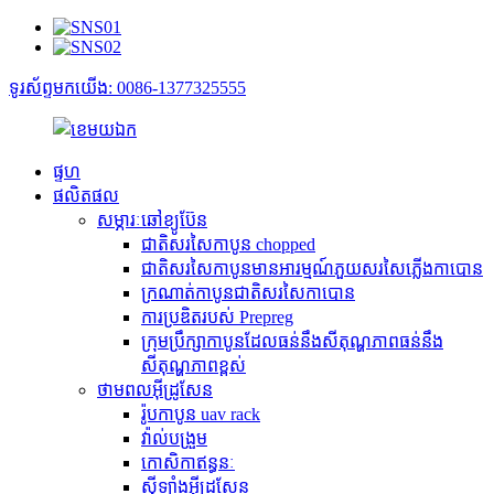
ទូរស័ព្ទមកយើង: 0086-1377325555
ផ្ទហ
ផលិតផល
សម្ភារៈឆៅខ្យូប៊ែន
ជាតិសរសៃកាបូន chopped
ជាតិសរសៃកាបូនមានអារម្មណ៍ភួយសរសៃភ្លើងកាបោន
ក្រណាត់កាបូនជាតិសរសៃកាបោន
ការប្រឌិតរបស់ Prepreg
ក្រុមប្រឹក្សាកាបូនដែលធន់នឹងសីតុណ្ហភាពធន់នឹង
សីតុណ្ហភាពខ្ពស់
ថាមពលអ៊ីដ្រូសែន
រ៉ូបកាបូន uav rack
វ៉ាល់បង្រួម
កោសិកាឥន្ធនៈ
ស៊ីឡាំងអ៊ីដ្រូសែន