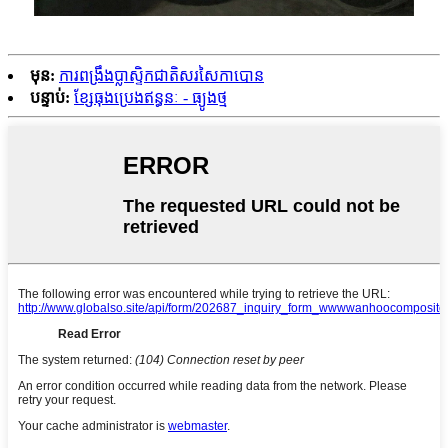
មុន:
ការពង្រឹងប្លាស្ទិកជាតិសរសៃកាបោន
បន្ទាប់:
ខ្សែធុងប្រេងឥន្ធនៈ - ធ្យូងថ្ម